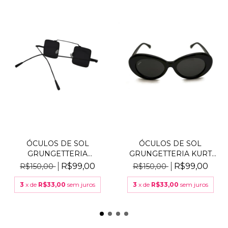
ÓCULOS DE SOL
ÓCULOS DE SOL
GRUNGETTERIA
GRUNGETTERIA KURT
DADINHO PRETO
PRETO
R$99,00
R$99,00
R$150,00
R$150,00
3
x de
R$33,00
sem juros
3
x de
R$33,00
sem juros