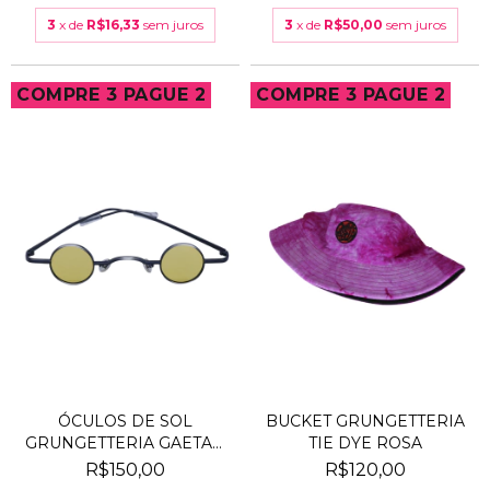
3
x de
R$16,33
sem juros
3
x de
R$50,00
sem juros
COMPRE 3 PAGUE 2
COMPRE 3 PAGUE 2
ÓCULOS DE SOL
BUCKET GRUNGETTERIA
GRUNGETTERIA GAETAN
TIE DYE ROSA
AMAREL...
R$150,00
R$120,00