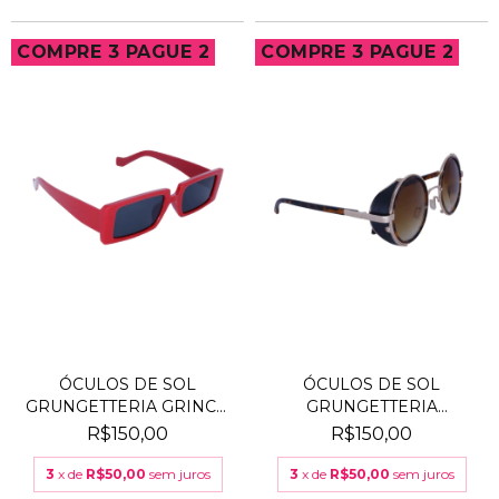
COMPRE 3 PAGUE 2
COMPRE 3 PAGUE 2
ÓCULOS DE SOL
ÓCULOS DE SOL
GRUNGETTERIA GRINCH
GRUNGETTERIA
NOEL
FUNILEIRO TAR...
R$150,00
R$150,00
3
x de
R$50,00
sem juros
3
x de
R$50,00
sem juros