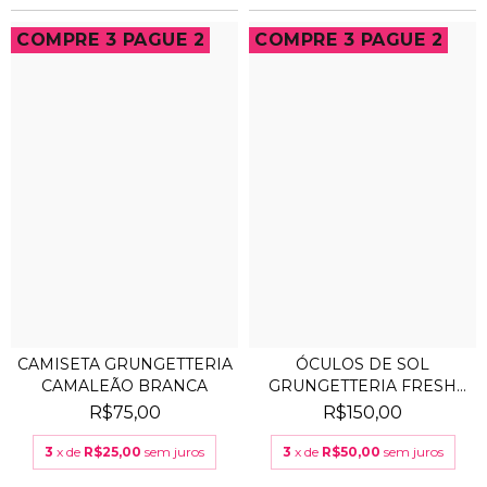
COMPRE 3 PAGUE 2
COMPRE 3 PAGUE 2
CAMISETA GRUNGETTERIA
ÓCULOS DE SOL
CAMALEÃO BRANCA
GRUNGETTERIA FRESH
LARANJA
R$75,00
R$150,00
3
x de
R$25,00
sem juros
3
x de
R$50,00
sem juros