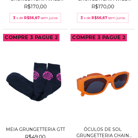
AMARELO
VERMELHO
R$170,00
R$170,00
3
x de
R$56,67
sem juros
3
x de
R$56,67
sem juros
COMPRE 3 PAGUE 2
COMPRE 3 PAGUE 2
MEIA GRUNGETTERIA GTT
ÓCULOS DE SOL
GRUNGETTERIA CHAIN
R$49,00