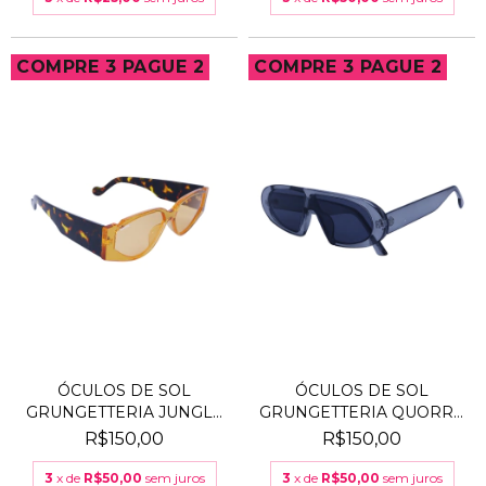
COMPRE 3 PAGUE 2
COMPRE 3 PAGUE 2
ÓCULOS DE SOL
ÓCULOS DE SOL
GRUNGETTERIA JUNGLE
GRUNGETTERIA QUORRA
LARANJ...
PRETA
R$150,00
R$150,00
3
x de
R$50,00
sem juros
3
x de
R$50,00
sem juros