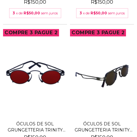
AMAREL...
VERMELH...
R$150,00
R$150,00
3
x de
R$50,00
sem juros
3
x de
R$50,00
sem juros
COMPRE 3 PAGUE 2
COMPRE 3 PAGUE 2
ÓCULOS DE SOL
ÓCULOS DE SOL
GRUNGETTERIA TRINITY
GRUNGETTERIA TRINITY
VERME...
COBRE