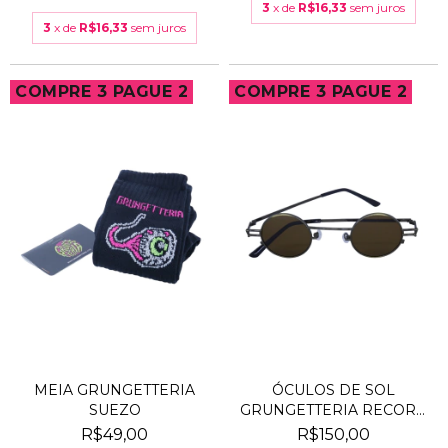
3
x de
R$16,33
sem juros
3
x de
R$16,33
sem juros
COMPRE 3 PAGUE 2
COMPRE 3 PAGUE 2
MEIA GRUNGETTERIA
ÓCULOS DE SOL
SUEZO
GRUNGETTERIA RECORD
MARROM
R$49,00
R$150,00