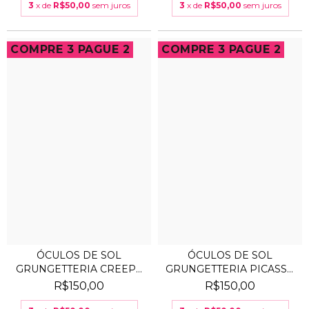
3
x de
R$50,00
sem juros
3
x de
R$50,00
sem juros
COMPRE 3 PAGUE 2
COMPRE 3 PAGUE 2
ÓCULOS DE SOL
ÓCULOS DE SOL
GRUNGETTERIA CREEPY
GRUNGETTERIA PICASSO
PRATA
VINHO
R$150,00
R$150,00