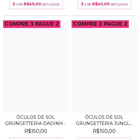
3
x de
R$40,00
sem juros
3
x de
R$40,00
sem juros
COMPRE 3 PAGUE 2
COMPRE 3 PAGUE 2
ÓCULOS DE SOL
ÓCULOS DE SOL
GRUNGETTERIA DADINHO
GRUNGETTERIA JUNGLE
ESPEL...
ROXA
R$150,00
R$150,00