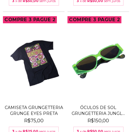
3
x de
R$50,00
sem juros
3
x de
R$50,00
sem juros
COMPRE 3 PAGUE 2
COMPRE 3 PAGUE 2
CAMISETA GRUNGETTERIA
ÓCULOS DE SOL
GRUNGE EYES PRETA
GRUNGETTERIA JUNGLE
VERDE
R$75,00
R$150,00
3
x de
R$25,00
sem juros
3
x de
R$50,00
sem juros