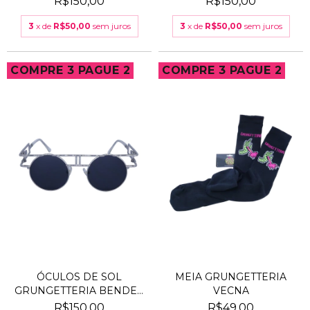
R$150,00
R$150,00
3
x de
R$50,00
sem juros
3
x de
R$50,00
sem juros
COMPRE 3 PAGUE 2
COMPRE 3 PAGUE 2
ÓCULOS DE SOL
MEIA GRUNGETTERIA
GRUNGETTERIA BENDER
VECNA
PRATA
R$150,00
R$49,00