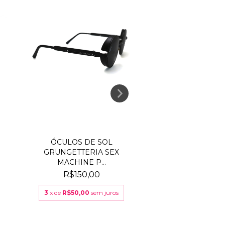
ÓCULOS DE SOL
ÓCULOS DE
GRUNGETTERIA SEX
GRUNGETTERIA
MACHINE P...
ROSE
R$150,00
R$150,0
3
x de
R$50,00
sem juros
3
x de
R$50,00
s