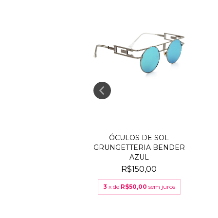
LOS DE SOL
ÓCULOS DE SOL
GETTERIA SEX
GRUNGETTERIA BENDER
CHINE D...
AZUL
R$150,00
R$150,00
$50,00
sem juros
3
x de
R$50,00
sem juros