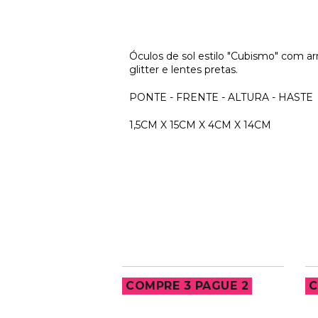
Óculos de sol estilo "Cubismo" com a
glitter e lentes pretas.
PONTE - FRENTE - ALTURA - HASTE
1,5CM X 15CM X 4CM X 14CM
3 PAGUE 2
COMPRE 3 PAGUE 2
C