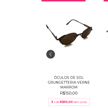
LOS DE SOL
ÓCULOS DE SOL
GETTERIA SEX
GRUNGETTERIA VERNE
CHINE P...
MARROM
R$150,00
R$150,00
$50,00
sem juros
3
x de
R$50,00
sem juros