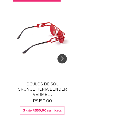
ÓCULOS DE SOL
ÓCULOS DE
GRUNGETTERIA BENDER
GRUNGETTERI
VERMEL...
MACHINE D
R$150,00
R$150,0
3
x de
R$50,00
sem juros
3
x de
R$50,00
s