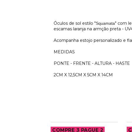
Óculos de sol estilo "
" com le
Squamata
escamas laranja na armção preta - U
Acompanha estojo personalizado e fla
MEDIDAS
PONTE - FRENTE - ALTURA - HASTE
2CM X 12,5CM X 5CM X 14CM
3 PAGUE 2
COMPRE 3 PAGUE 2
C